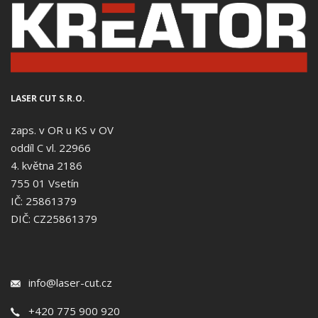
LASER CUT S.R.O.
zaps. v OR u KS v OV
oddíl C vl. 22966
4. května 2186
755 01 Vsetín
IČ: 25861379
DIČ: CZ25861379
info@laser-cut.cz
+420 775 900 920