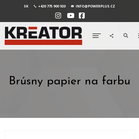
SK
+420 775 900 920
INFO@POWERPLUS.CZ
Brúsny papier na farbu