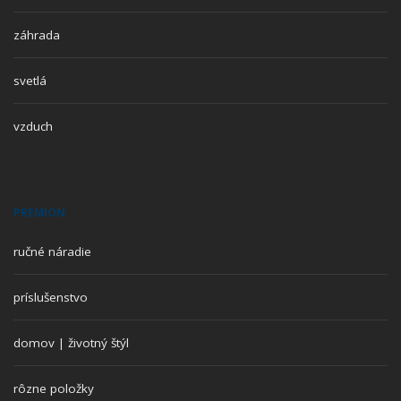
záhrada
svetlá
vzduch
PREMION
ručné náradie
príslušenstvo
domov | životný štýl
rôzne položky