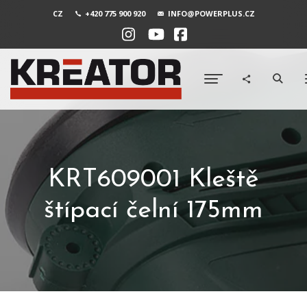
CZ
+420 775 900 920
INFO@POWERPLUS.CZ
KRT609001 Kleště
štípací čelní 175mm