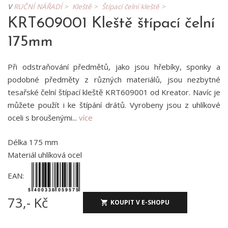
V
RUČNÍ NÁŘADÍ >
Kleště >
Štípací čelní kleště >
KRT609001 Kleště štípací čelní
175mm
Při odstraňování předmětů, jako jsou hřebíky, sponky a
podobné předměty z různých materiálů, jsou nezbytné
tesařské čelní štípací kleště KRT609001 od Kreator. Navíc je
můžete použít i ke štípání drátů. Vyrobeny jsou z uhlíkové
oceli s broušenými...
více
Délka 175 mm
Materiál uhlíková ocel
EAN:
73,- Kč
KOUPIT V E-SHOPU