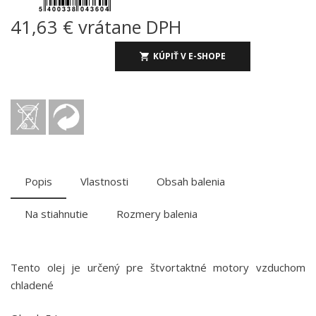
41,63 € vrátane DPH
KÚPIŤ V E-SHOPE
Popis
Vlastnosti
Obsah balenia
Na stiahnutie
Rozmery balenia
Tento olej je určený pre štvortaktné motory vzduchom
chladené