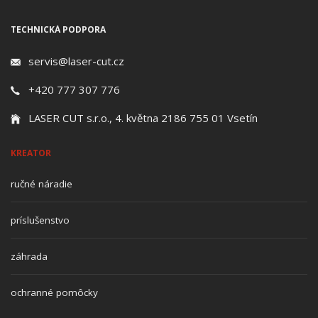
TECHNICKÁ PODPORA
servis@laser-cut.cz
+420 777 307 776
LASER CUT s.r.o., 4. května 2186 755 01 Vsetín
KREATOR
ručné náradie
príslušenstvo
záhrada
ochranné pomôcky