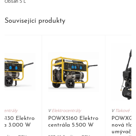
Obsah 5 L
Související produkty
entrály
V
Elektrocentrály
V
Tlakové umýv
30 Elektro
POWX5160 Elektro
POWXG909
a 3.000 W
centrála 5.500 W
nová tlako
umývačka 