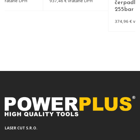
vrátane DPH
937,46 € vrátane DPH
čerpadlom 
255bar
DETAIL
DETAIL
374,96 € vráta
DET
LASER CUT S.R.O.