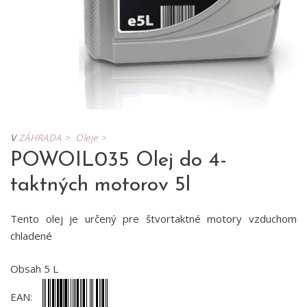
V
ZÁHRADA >
Oleje >
POWOIL035 Olej do 4-
taktných motorov 5l
Tento olej je určený pre štvortaktné motory vzduchom
chladené
Obsah 5 L
EAN: