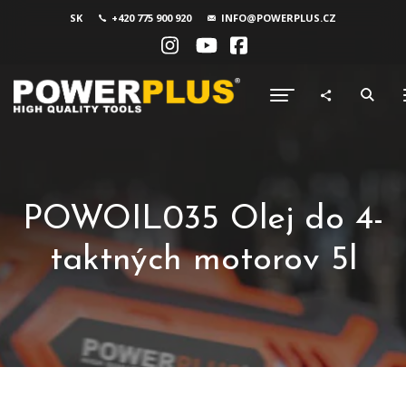
SK
+420 775 900 920
INFO@POWERPLUS.CZ
POWOIL035 Olej do 4-
taktných motorov 5l