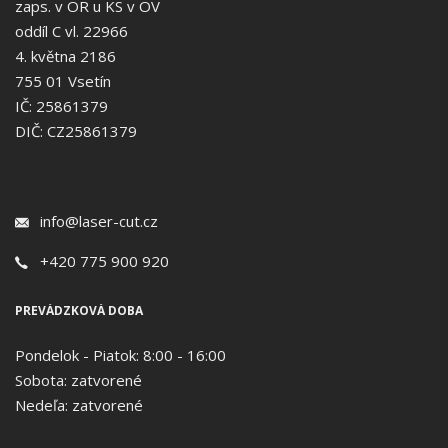
zaps. v OR u KS v OV
oddíl C vl. 22966
4. května 2186
755 01 Vsetín
IČ: 25861379
DIČ: CZ25861379
info@laser-cut.cz
+420 775 900 920
PREVÁDZKOVÁ DOBA
Pondelok - Piatok: 8:00 - 16:00
Sobota: zatvorené
Nedeľa: zatvorené