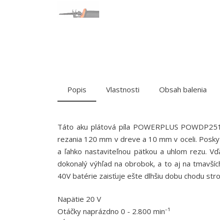
Popis
Vlastnosti
Obsah balenia
Táto aku plátová píla POWERPLUS POWDP25100 2
rezania 120 mm v dreve a 10 mm v oceli. Posk
a ľahko nastaviteľnou pätkou a uhlom rezu. Vď
dokonalý výhľad na obrobok, a to aj na tmavší
40V batérie zaisťuje ešte dlhšiu dobu chodu stro
Napätie 20 V
Otáčky naprázdno 0 - 2.800 min⁻¹