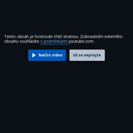
Tento obsah je hostován třetí stranou. Zobrazením externího
obsahu souhlasíte
s podmínkami
youtube.com.
Načíst video
Už se neptejte