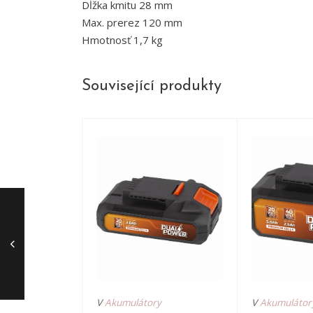
Dĺžka kmitu 28 mm
Max. prerez 120 mm
Hmotnosť 1,7 kg
Související produkty
ry
V
Akumulátory
V
Akumulátor