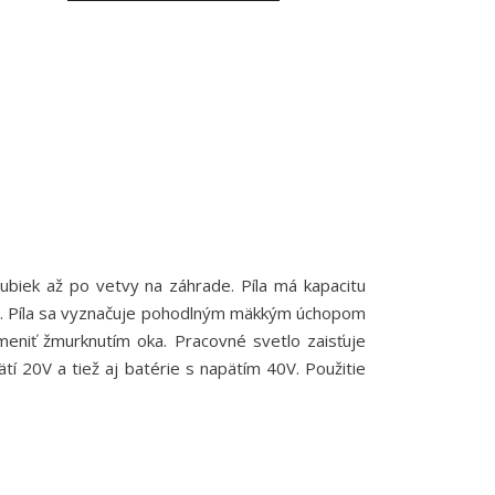
biek až po vetvy na záhrade. Píla má kapacitu
m. Píla sa vyznačuje pohodlným mäkkým úchopom
meniť žmurknutím oka. Pracovné svetlo zaisťuje
 20V a tiež aj batérie s napätím 40V. Použitie