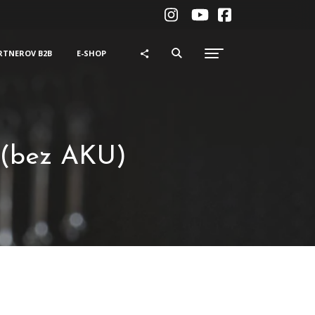
RTNEROV B2B
E-SHOP
 (bez AKU)