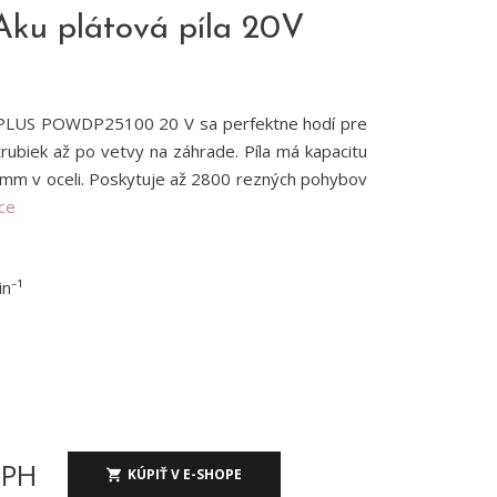
u plátová píla 20V
RPLUS POWDP25100 20 V sa perfektne hodí pre
trubiek až po vetvy na záhrade. Píla má kapacitu
mm v oceli. Poskytuje až 2800 rezných pohybov
íce
n⁻¹
DPH
KÚPIŤ V E-SHOPE