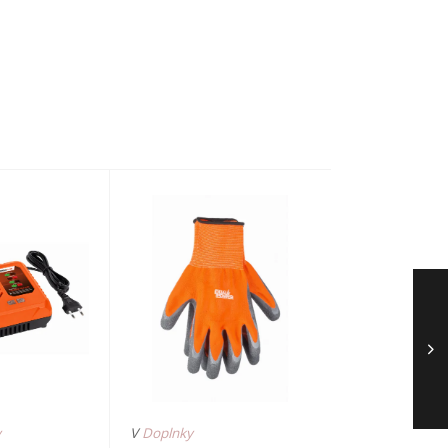
y
V
Doplnky
V
Kufre