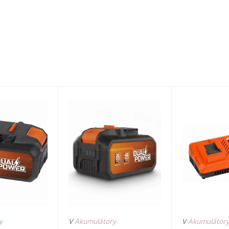
y
V
Akumulátory
V
Akumulátor