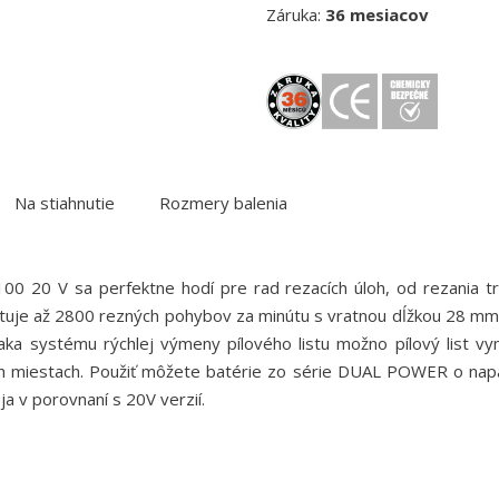
Záruka:
36 mesiacov
Na stiahnutie
Rozmery balenia
0 V sa perfektne hodí pre rad rezacích úloh, od rezania tru
ytuje až 2800 rezných pohybov za minútu s vratnou dĺžkou 28 m
aka systému rýchlej výmeny pílového listu možno pílový list vy
ch miestach. Použiť môžete batérie zo série DUAL POWER o napätí
ja v porovnaní s 20V verzií.