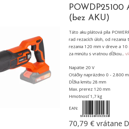
POWDP25100 Ak
(bez AKU)
Táto aku plátová píla POWE
rad rezacích úloh, od rezania 
rezania 120 mm v dreve a 10 
za minútu s vratnou dĺžkou...
v
Napätie 20 V
Otáčky naprázdno 0 - 2.800 mi
Dĺžka kmitu 28 mm
Max. prerez 120 mm
Hmotnosť 1,7 kg
EAN:
70,79 € vrátane 