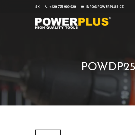
SK
+420 775 900 920
INFO@POWERPLUS.CZ
POWDP2510