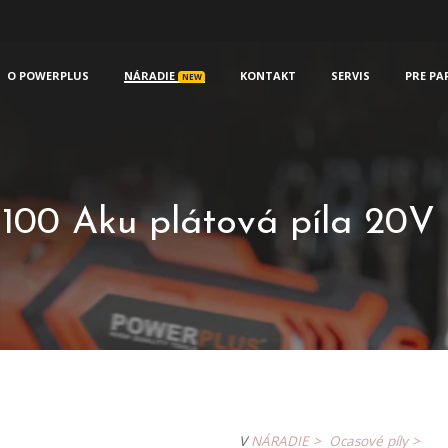
O POWERPLUS
NÁRADIE
KONTAKT
SERVIS
PRE PA
NEW
0 Aku plátová píla 20V
V
NÁRADIE >
Ocasové píly >