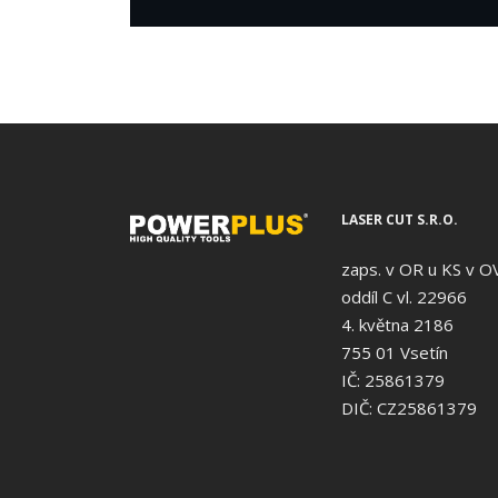
LASER CUT S.R.O.
zaps. v OR u KS v O
oddíl C vl. 22966
4. května 2186
755 01 Vsetín
IČ: 25861379
DIČ: CZ25861379