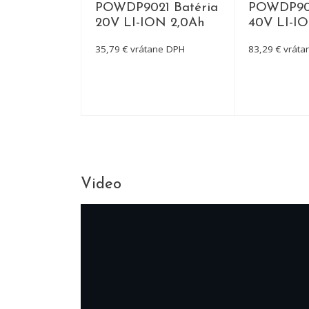
640 Nabíj
POWDP9021 Batéria
POWDP903
 / 40V +
20V LI-ION 2,0Ah
40V LI-I
40V LI-ION
35,79 € vrátane DPH
83,29 € vrát
tane DPH
ETAIL
DETAIL
D
Video