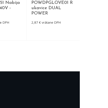
1 Nabíja
POWDPGLOVE01 R
POWDPBAG
40V -
ukavice DUAL
a na nárad
POWER
33,29 € vrátan
ne DPH
2,87 € vrátane DPH
TAIL
DETAIL
DE