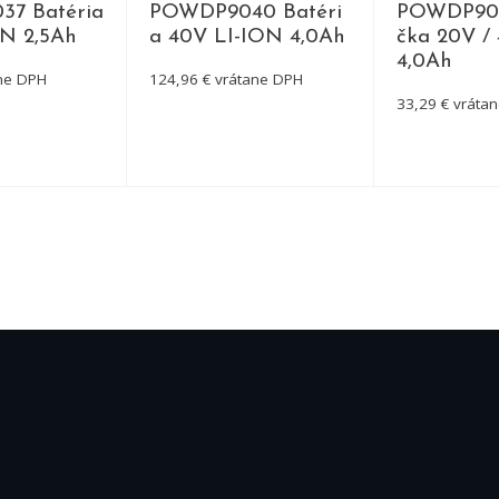
7 Batéria
POWDP9040 Batéri
POWDP905
ON 2,5Ah
a 40V LI-ION 4,0Ah
čka 20V / 
4,0Ah
ane DPH
124,96 € vrátane DPH
33,29 € vráta
ETAIL
DETAIL
DE