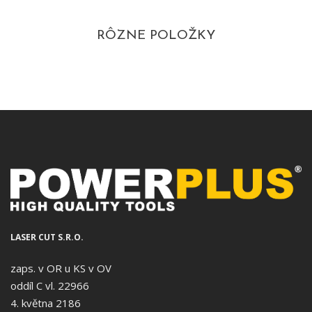
RÔZNE POLOŽKY
LASER CUT S.R.O.
zaps. v OR u KS v OV
oddíl C vl. 22966
4. května 2186