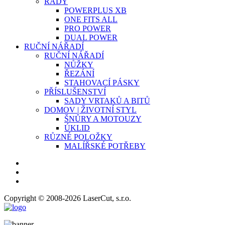
ŘADY
POWERPLUS XB
ONE FITS ALL
PRO POWER
DUAL POWER
RUČNÍ NÁŘADÍ
RUČNÍ NÁŘADÍ
NŮŽKY
ŘEZÁNÍ
STAHOVACÍ PÁSKY
PŘÍSLUŠENSTVÍ
SADY VRTAKŮ A BITŮ
DOMOV | ŽIVOTNÍ STYL
ŠNŮRY A MOTOUZY
ÚKLID
RŮZNÉ POLOŽKY
MALÍŘSKÉ POTŘEBY
Copyright © 2008-2026 LaserCut, s.r.o.