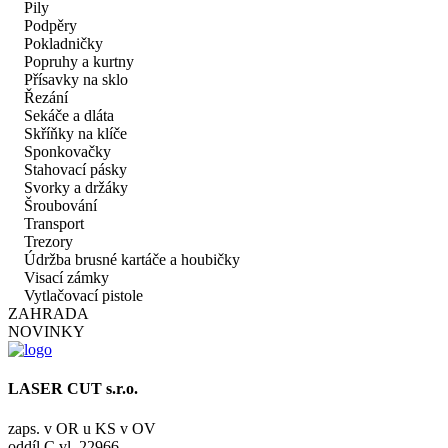
Pily
Podpěry
Pokladničky
Popruhy a kurtny
Přísavky na sklo
Řezání
Sekáče a dláta
Skříňky na klíče
Sponkovačky
Stahovací pásky
Svorky a držáky
Šroubování
Transport
Trezory
Údržba brusné kartáče a houbičky
Visací zámky
Vytlačovací pistole
ZAHRADA
NOVINKY
LASER CUT s.r.o.
zaps. v OR u KS v OV
oddíl C vl. 22966