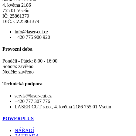
4. května 2186
755 01 Vsetín
IČ: 25861379
DIČ: CZ25861379
info@laser-cut.cz
+420 775 900 920
Provozní doba
Pondělí - Pátek: 8:00 - 16:00
Sobota: zavřeno
Neděle: zavřeno
Technická podpora
servis@laser-cut.cz
+420 777 307 776
LASER CUT s.r.o., 4. května 2186 755 01 Vsetín
POWERPLUS
NÁŘADÍ
ZAHRADA