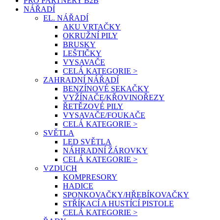
PRO PARTNERY B2B
NÁŘADÍ
EL. NÁŘADÍ
AKU VRTAČKY
OKRUŽNÍ PILY
BRUSKY
LEŠTIČKY
VYSAVAČE
CELÁ KATEGORIE >
ZAHRADNÍ NÁŘADÍ
BENZÍNOVÉ SEKAČKY
VYŽÍNAČE/KŘOVINOŘEZY
ŘETĚZOVÉ PILY
VYSAVAČE/FOUKAČE
CELÁ KATEGORIE >
SVĚTLA
LED SVĚTLA
NÁHRADNÍ ŽÁROVKY
CELÁ KATEGORIE >
VZDUCH
KOMPRESORY
HADICE
SPONKOVAČKY/HŘEBÍKOVAČKY
STŘÍKACÍ A HUSTÍCÍ PISTOLE
CELÁ KATEGORIE >