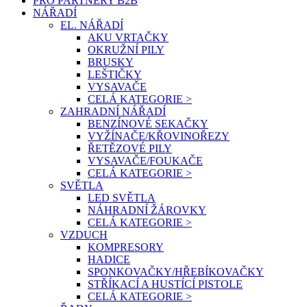
PRO PARTNERY B2B
NÁŘADÍ
EL. NÁŘADÍ
AKU VRTAČKY
OKRUŽNÍ PILY
BRUSKY
LEŠTIČKY
VYSAVAČE
CELÁ KATEGORIE >
ZAHRADNÍ NÁŘADÍ
BENZÍNOVÉ SEKAČKY
VYŽÍNAČE/KŘOVINOŘEZY
ŘETĚZOVÉ PILY
VYSAVAČE/FOUKAČE
CELÁ KATEGORIE >
SVĚTLA
LED SVĚTLA
NÁHRADNÍ ŽÁROVKY
CELÁ KATEGORIE >
VZDUCH
KOMPRESORY
HADICE
SPONKOVAČKY/HŘEBÍKOVAČKY
STŘÍKACÍ A HUSTÍCÍ PISTOLE
CELÁ KATEGORIE >