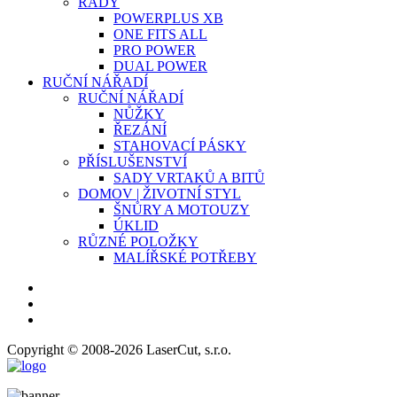
ŘADY
POWERPLUS XB
ONE FITS ALL
PRO POWER
DUAL POWER
RUČNÍ NÁŘADÍ
RUČNÍ NÁŘADÍ
NŮŽKY
ŘEZÁNÍ
STAHOVACÍ PÁSKY
PŘÍSLUŠENSTVÍ
SADY VRTAKŮ A BITŮ
DOMOV | ŽIVOTNÍ STYL
ŠNŮRY A MOTOUZY
ÚKLID
RŮZNÉ POLOŽKY
MALÍŘSKÉ POTŘEBY
Copyright © 2008-2026 LaserCut, s.r.o.