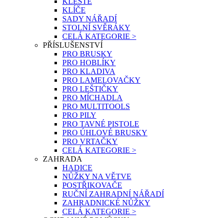
KLEŠTĚ
KLÍČE
SADY NÁŘADÍ
STOLNÍ SVĚRÁKY
CELÁ KATEGORIE >
PŘÍSLUŠENSTVÍ
PRO BRUSKY
PRO HOBLÍKY
PRO KLADIVA
PRO LAMELOVAČKY
PRO LEŠTIČKY
PRO MÍCHADLA
PRO MULTITOOLS
PRO PILY
PRO TAVNÉ PISTOLE
PRO ÚHLOVÉ BRUSKY
PRO VRTAČKY
CELÁ KATEGORIE >
ZAHRADA
HADICE
NŮŽKY NA VĚTVE
POSTŘIKOVAČE
RUČNÍ ZAHRADNÍ NÁŘADÍ
ZAHRADNICKÉ NŮŽKY
CELÁ KATEGORIE >