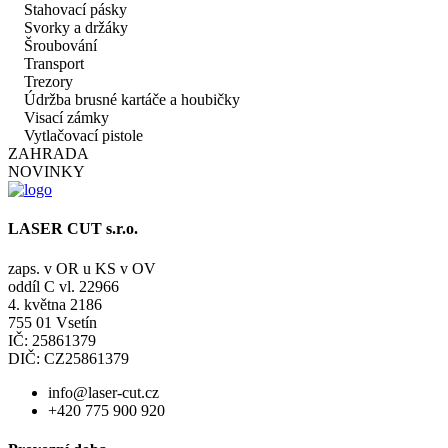
Stahovací pásky
Svorky a držáky
Šroubování
Transport
Trezory
Údržba brusné kartáče a houbičky
Visací zámky
Vytlačovací pistole
ZAHRADA
NOVINKY
LASER CUT s.r.o.
zaps. v OR u KS v OV
oddíl C vl. 22966
4. května 2186
755 01 Vsetín
IČ: 25861379
DIČ: CZ25861379
info@laser-cut.cz
+420 775 900 920