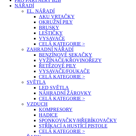
PRO PARTNERY B2B
NÁŘADÍ
EL. NÁŘADÍ
AKU VRTAČKY
OKRUŽNÍ PILY
BRUSKY
LEŠTIČKY
VYSAVAČE
CELÁ KATEGORIE >
ZAHRADNÍ NÁŘADÍ
BENZÍNOVÉ SEKAČKY
VYŽÍNAČE/KŘOVINOŘEZY
ŘETĚZOVÉ PILY
VYSAVAČE/FOUKAČE
CELÁ KATEGORIE >
SVĚTLA
LED SVĚTLA
NÁHRADNÍ ŽÁROVKY
CELÁ KATEGORIE >
VZDUCH
KOMPRESORY
HADICE
SPONKOVAČKY/HŘEBÍKOVAČKY
STŘÍKACÍ A HUSTÍCÍ PISTOLE
CELÁ KATEGORIE >