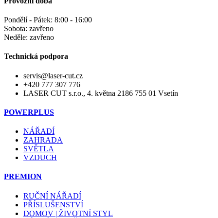
Provozní doba
Pondělí - Pátek: 8:00 - 16:00
Sobota: zavřeno
Neděle: zavřeno
Technická podpora
servis@laser-cut.cz
+420 777 307 776
LASER CUT s.r.o., 4. května 2186 755 01 Vsetín
POWERPLUS
NÁŘADÍ
ZAHRADA
SVĚTLA
VZDUCH
PREMION
RUČNÍ NÁŘADÍ
PŘÍSLUŠENSTVÍ
DOMOV | ŽIVOTNÍ STYL