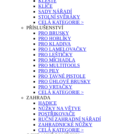
KLEŠTĚ
KLÍČE
SADY NÁŘADÍ
STOLNÍ SVĚRÁKY
CELÁ KATEGORIE >
PŘÍSLUŠENSTVÍ
PRO BRUSKY
PRO HOBLÍKY
PRO KLADIVA
PRO LAMELOVAČKY
PRO LEŠTIČKY
PRO MÍCHADLA
PRO MULTITOOLS
PRO PILY
PRO TAVNÉ PISTOLE
PRO ÚHLOVÉ BRUSKY
PRO VRTAČKY
CELÁ KATEGORIE >
ZAHRADA
HADICE
NŮŽKY NA VĚTVE
POSTŘIKOVAČE
RUČNÍ ZAHRADNÍ NÁŘADÍ
ZAHRADNICKÉ NŮŽKY
CELÁ KATEGORIE >