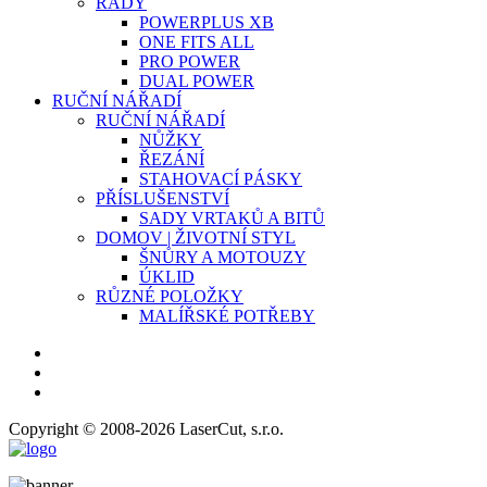
ŘADY
POWERPLUS XB
ONE FITS ALL
PRO POWER
DUAL POWER
RUČNÍ NÁŘADÍ
RUČNÍ NÁŘADÍ
NŮŽKY
ŘEZÁNÍ
STAHOVACÍ PÁSKY
PŘÍSLUŠENSTVÍ
SADY VRTAKŮ A BITŮ
DOMOV | ŽIVOTNÍ STYL
ŠNŮRY A MOTOUZY
ÚKLID
RŮZNÉ POLOŽKY
MALÍŘSKÉ POTŘEBY
Copyright © 2008-2026 LaserCut, s.r.o.