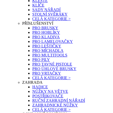
KLEŠTĚ
KLÍČE
SADY NÁŘADÍ
STOLNÍ SVĚRÁKY
CELÁ KATEGORIE >
PŘÍSLUŠENSTVÍ
PRO BRUSKY
PRO HOBLÍKY
PRO KLADIVA
PRO LAMELOVAČKY
PRO LEŠTIČKY
PRO MÍCHADLA
PRO MULTITOOLS
PRO PILY
PRO TAVNÉ PISTOLE
PRO ÚHLOVÉ BRUSKY
PRO VRTAČKY
CELÁ KATEGORIE >
ZAHRADA
HADICE
NŮŽKY NA VĚTVE
POSTŘIKOVAČE
RUČNÍ ZAHRADNÍ NÁŘADÍ
ZAHRADNICKÉ NŮŽKY
CELÁ KATEGORIE >