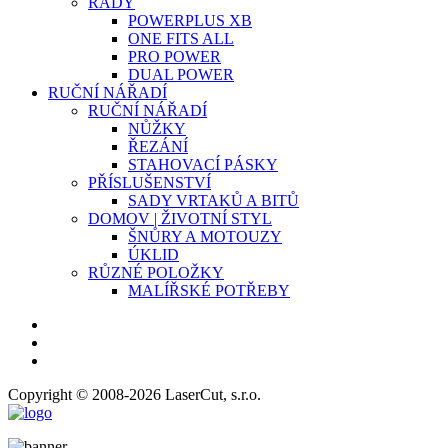
ŘADY
POWERPLUS XB
ONE FITS ALL
PRO POWER
DUAL POWER
RUČNÍ NÁŘADÍ
RUČNÍ NÁŘADÍ
NŮŽKY
ŘEZÁNÍ
STAHOVACÍ PÁSKY
PŘÍSLUŠENSTVÍ
SADY VRTAKŮ A BITŮ
DOMOV | ŽIVOTNÍ STYL
ŠNŮRY A MOTOUZY
ÚKLID
RŮZNÉ POLOŽKY
MALÍŘSKÉ POTŘEBY
Copyright © 2008-2026 LaserCut, s.r.o.