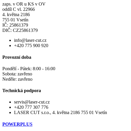
zaps. v OR u KS v OV
oddíl C vl. 22966
4. května 2186
755 01 Vsetín
IČ: 25861379
DIČ: CZ25861379
info@laser-cut.cz
+420 775 900 920
Provozní doba
Pondělí - Pátek: 8:00 - 16:00
Sobota: zavřeno
Neděle: zavřeno
Technická podpora
servis@laser-cut.cz
+420 777 307 776
LASER CUT s.r.o., 4. května 2186 755 01 Vsetín
POWERPLUS