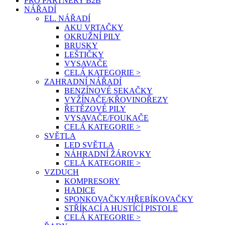
PRO PARTNERY B2B
NÁŘADÍ
EL. NÁŘADÍ
AKU VRTAČKY
OKRUŽNÍ PILY
BRUSKY
LEŠTIČKY
VYSAVAČE
CELÁ KATEGORIE >
ZAHRADNÍ NÁŘADÍ
BENZÍNOVÉ SEKAČKY
VYŽÍNAČE/KŘOVINOŘEZY
ŘETĚZOVÉ PILY
VYSAVAČE/FOUKAČE
CELÁ KATEGORIE >
SVĚTLA
LED SVĚTLA
NÁHRADNÍ ŽÁROVKY
CELÁ KATEGORIE >
VZDUCH
KOMPRESORY
HADICE
SPONKOVAČKY/HŘEBÍKOVAČKY
STŘÍKACÍ A HUSTÍCÍ PISTOLE
CELÁ KATEGORIE >