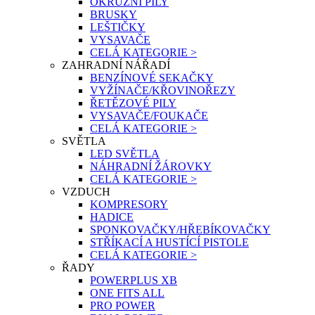
OKRUŽNÍ PILY
BRUSKY
LEŠTIČKY
VYSAVAČE
CELÁ KATEGORIE >
ZAHRADNÍ NÁŘADÍ
BENZÍNOVÉ SEKAČKY
VYŽÍNAČE/KŘOVINOŘEZY
ŘETĚZOVÉ PILY
VYSAVAČE/FOUKAČE
CELÁ KATEGORIE >
SVĚTLA
LED SVĚTLA
NÁHRADNÍ ŽÁROVKY
CELÁ KATEGORIE >
VZDUCH
KOMPRESORY
HADICE
SPONKOVAČKY/HŘEBÍKOVAČKY
STŘÍKACÍ A HUSTÍCÍ PISTOLE
CELÁ KATEGORIE >
ŘADY
POWERPLUS XB
ONE FITS ALL
PRO POWER