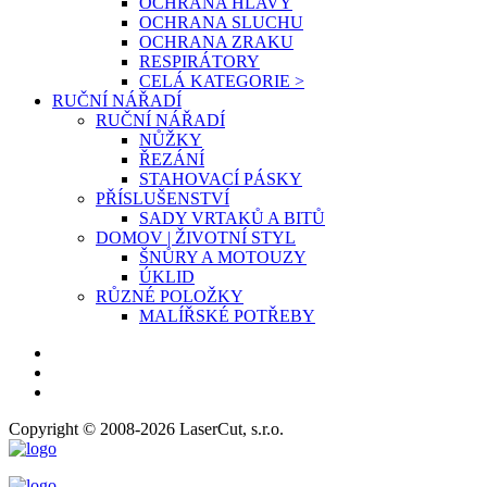
OCHRANA HLAVY
OCHRANA SLUCHU
OCHRANA ZRAKU
RESPIRÁTORY
CELÁ KATEGORIE >
RUČNÍ NÁŘADÍ
RUČNÍ NÁŘADÍ
NŮŽKY
ŘEZÁNÍ
STAHOVACÍ PÁSKY
PŘÍSLUŠENSTVÍ
SADY VRTAKŮ A BITŮ
DOMOV | ŽIVOTNÍ STYL
ŠNŮRY A MOTOUZY
ÚKLID
RŮZNÉ POLOŽKY
MALÍŘSKÉ POTŘEBY
Copyright © 2008-2026 LaserCut, s.r.o.