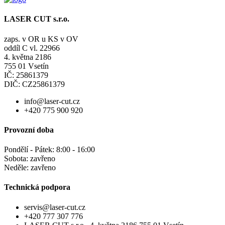
LASER CUT s.r.o.
zaps. v OR u KS v OV
oddíl C vl. 22966
4. května 2186
755 01 Vsetín
IČ: 25861379
DIČ: CZ25861379
info@laser-cut.cz
+420 775 900 920
Provozní doba
Pondělí - Pátek: 8:00 - 16:00
Sobota: zavřeno
Neděle: zavřeno
Technická podpora
servis@laser-cut.cz
+420 777 307 776