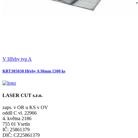
V
Hřeby typ A
KRT305030 Hřeby A 30mm 1500 ks
LASER CUT s.r.o.
zaps. v OR u KS v OV
oddíl C vl. 22966
4. května 2186
755 01 Vsetín
IČ: 25861379
DIČ: CZ25861379