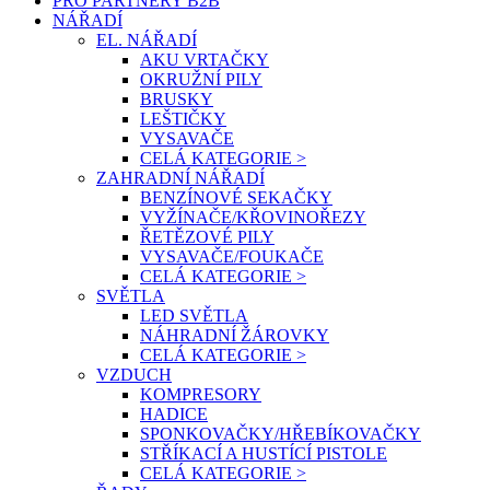
PRO PARTNERY B2B
NÁŘADÍ
EL. NÁŘADÍ
AKU VRTAČKY
OKRUŽNÍ PILY
BRUSKY
LEŠTIČKY
VYSAVAČE
CELÁ KATEGORIE >
ZAHRADNÍ NÁŘADÍ
BENZÍNOVÉ SEKAČKY
VYŽÍNAČE/KŘOVINOŘEZY
ŘETĚZOVÉ PILY
VYSAVAČE/FOUKAČE
CELÁ KATEGORIE >
SVĚTLA
LED SVĚTLA
NÁHRADNÍ ŽÁROVKY
CELÁ KATEGORIE >
VZDUCH
KOMPRESORY
HADICE
SPONKOVAČKY/HŘEBÍKOVAČKY
STŘÍKACÍ A HUSTÍCÍ PISTOLE
CELÁ KATEGORIE >