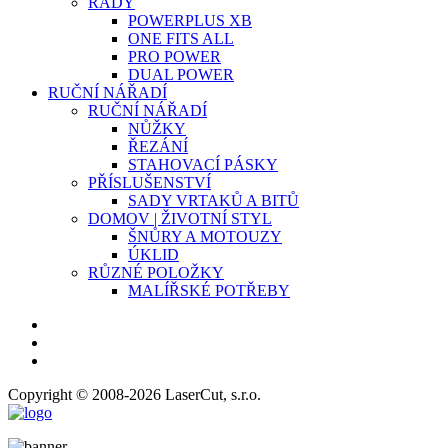
ŘADY
POWERPLUS XB
ONE FITS ALL
PRO POWER
DUAL POWER
RUČNÍ NÁŘADÍ
RUČNÍ NÁŘADÍ
NŮŽKY
ŘEZÁNÍ
STAHOVACÍ PÁSKY
PŘÍSLUŠENSTVÍ
SADY VRTAKŮ A BITŮ
DOMOV | ŽIVOTNÍ STYL
ŠNŮRY A MOTOUZY
ÚKLID
RŮZNÉ POLOŽKY
MALÍŘSKÉ POTŘEBY
Copyright © 2008-2026 LaserCut, s.r.o.