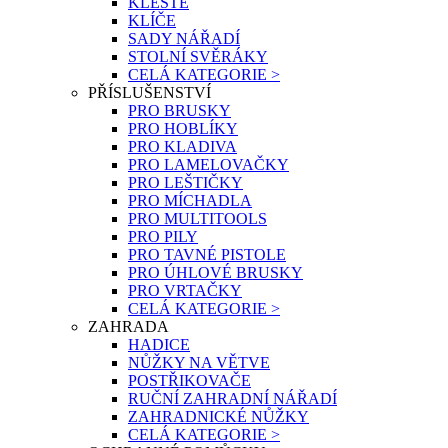
KLEŠTĚ
KLÍČE
SADY NÁŘADÍ
STOLNÍ SVĚRÁKY
CELÁ KATEGORIE >
PŘÍSLUŠENSTVÍ
PRO BRUSKY
PRO HOBLÍKY
PRO KLADIVA
PRO LAMELOVAČKY
PRO LEŠTIČKY
PRO MÍCHADLA
PRO MULTITOOLS
PRO PILY
PRO TAVNÉ PISTOLE
PRO ÚHLOVÉ BRUSKY
PRO VRTAČKY
CELÁ KATEGORIE >
ZAHRADA
HADICE
NŮŽKY NA VĚTVE
POSTŘIKOVAČE
RUČNÍ ZAHRADNÍ NÁŘADÍ
ZAHRADNICKÉ NŮŽKY
CELÁ KATEGORIE >