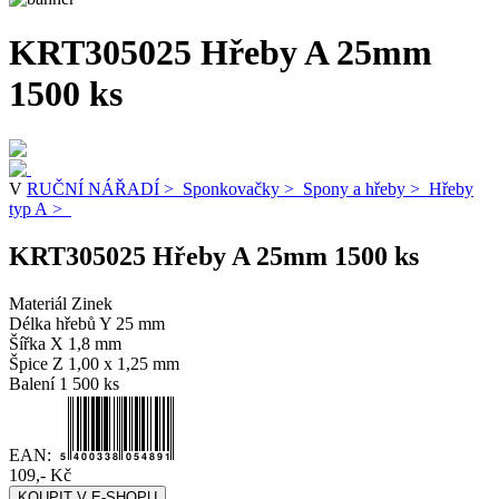
KRT305025 Hřeby A 25mm
1500 ks
V
RUČNÍ NÁŘADÍ >
Sponkovačky >
Spony a hřeby >
Hřeby
typ A >
KRT305025 Hřeby A 25mm 1500 ks
Materiál Zinek
Délka hřebů Y 25 mm
Šířka X 1,8 mm
Špice Z 1,00 x 1,25 mm
Balení 1 500 ks
EAN:
109,- Kč
KOUPIT V E-SHOPU