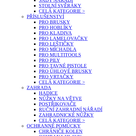
SADY NÁŘADÍ
STOLNÍ SVĚRÁKY
CELÁ KATEGORIE >
PŘÍSLUŠENSTVÍ
PRO BRUSKY
PRO HOBLÍKY
PRO KLADIVA
PRO LAMELOVAČKY
PRO LEŠTIČKY
PRO MÍCHADLA
PRO MULTITOOLS
PRO PILY
PRO TAVNÉ PISTOLE
PRO ÚHLOVÉ BRUSKY
PRO VRTAČKY
CELÁ KATEGORIE >
ZAHRADA
HADICE
NŮŽKY NA VĚTVE
POSTŘIKOVAČE
RUČNÍ ZAHRADNÍ NÁŘADÍ
ZAHRADNICKÉ NŮŽKY
CELÁ KATEGORIE >
OCHRANNÉ POMŮCKY
CHRÁNIČE KOLEN