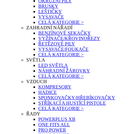
OKRUŽNÍ PILY
BRUSKY
LEŠTIČKY
VYSAVAČE
CELÁ KATEGORIE >
ZAHRADNÍ NÁŘADÍ
BENZÍNOVÉ SEKAČKY
VYŽÍNAČE/KŘOVINOŘEZY
ŘETĚZOVÉ PILY
VYSAVAČE/FOUKAČE
CELÁ KATEGORIE >
SVĚTLA
LED SVĚTLA
NÁHRADNÍ ŽÁROVKY
CELÁ KATEGORIE >
VZDUCH
KOMPRESORY
HADICE
SPONKOVAČKY/HŘEBÍKOVAČKY
STŘÍKACÍ A HUSTÍCÍ PISTOLE
CELÁ KATEGORIE >
ŘADY
POWERPLUS XB
ONE FITS ALL
PRO POWER