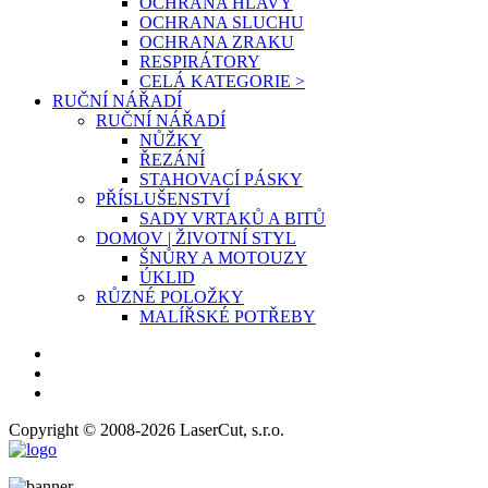
OCHRANA HLAVY
OCHRANA SLUCHU
OCHRANA ZRAKU
RESPIRÁTORY
CELÁ KATEGORIE >
RUČNÍ NÁŘADÍ
RUČNÍ NÁŘADÍ
NŮŽKY
ŘEZÁNÍ
STAHOVACÍ PÁSKY
PŘÍSLUŠENSTVÍ
SADY VRTAKŮ A BITŮ
DOMOV | ŽIVOTNÍ STYL
ŠNŮRY A MOTOUZY
ÚKLID
RŮZNÉ POLOŽKY
MALÍŘSKÉ POTŘEBY
Copyright © 2008-2026 LaserCut, s.r.o.