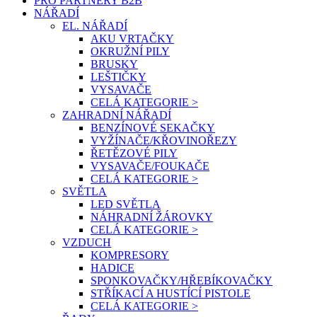
PRO PARTNERY B2B
NÁŘADÍ
EL. NÁŘADÍ
AKU VRTAČKY
OKRUŽNÍ PILY
BRUSKY
LEŠTIČKY
VYSAVAČE
CELÁ KATEGORIE >
ZAHRADNÍ NÁŘADÍ
BENZÍNOVÉ SEKAČKY
VYŽÍNAČE/KŘOVINOŘEZY
ŘETĚZOVÉ PILY
VYSAVAČE/FOUKAČE
CELÁ KATEGORIE >
SVĚTLA
LED SVĚTLA
NÁHRADNÍ ŽÁROVKY
CELÁ KATEGORIE >
VZDUCH
KOMPRESORY
HADICE
SPONKOVAČKY/HŘEBÍKOVAČKY
STŘÍKACÍ A HUSTÍCÍ PISTOLE
CELÁ KATEGORIE >