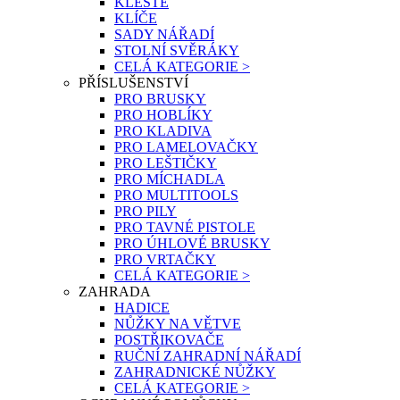
KLEŠTĚ
KLÍČE
SADY NÁŘADÍ
STOLNÍ SVĚRÁKY
CELÁ KATEGORIE >
PŘÍSLUŠENSTVÍ
PRO BRUSKY
PRO HOBLÍKY
PRO KLADIVA
PRO LAMELOVAČKY
PRO LEŠTIČKY
PRO MÍCHADLA
PRO MULTITOOLS
PRO PILY
PRO TAVNÉ PISTOLE
PRO ÚHLOVÉ BRUSKY
PRO VRTAČKY
CELÁ KATEGORIE >
ZAHRADA
HADICE
NŮŽKY NA VĚTVE
POSTŘIKOVAČE
RUČNÍ ZAHRADNÍ NÁŘADÍ
ZAHRADNICKÉ NŮŽKY
CELÁ KATEGORIE >