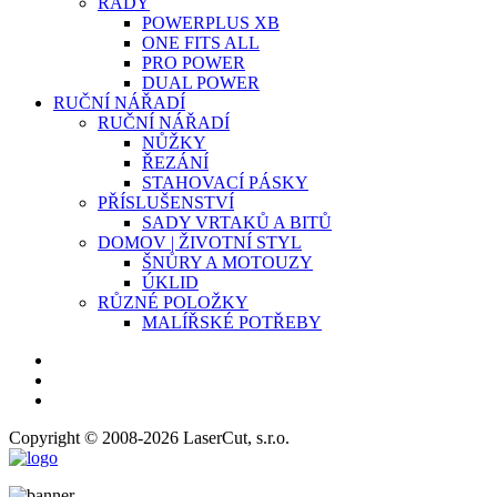
ŘADY
POWERPLUS XB
ONE FITS ALL
PRO POWER
DUAL POWER
RUČNÍ NÁŘADÍ
RUČNÍ NÁŘADÍ
NŮŽKY
ŘEZÁNÍ
STAHOVACÍ PÁSKY
PŘÍSLUŠENSTVÍ
SADY VRTAKŮ A BITŮ
DOMOV | ŽIVOTNÍ STYL
ŠNŮRY A MOTOUZY
ÚKLID
RŮZNÉ POLOŽKY
MALÍŘSKÉ POTŘEBY
Copyright © 2008-2026 LaserCut, s.r.o.